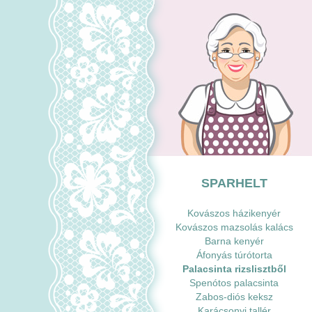
SPARHELT
Kovászos házikenyér
Kovászos mazsolás kalács
Barna kenyér
Áfonyás túrótorta
Palacsinta rizslisztből
Spenótos palacsinta
Zabos-diós keksz
Karácsonyi tallér