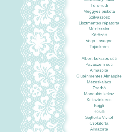
Túró-rudi
Meggyes piskóta
Szilvaszósz
Lisztmentes répatorta
Müzliszelet
Körözött
Vega Lasagne
Tojáskrém
Albert-kekszes süti
Pávaszem süti
Almáspite
Gluténmentes Almáspite
Mézeskalács
Zserbó
Mandulás keksz
Keksztekercs
Bejgli
Hókifli
Sajttorta Vivitől
Csokitorta
Almatorta