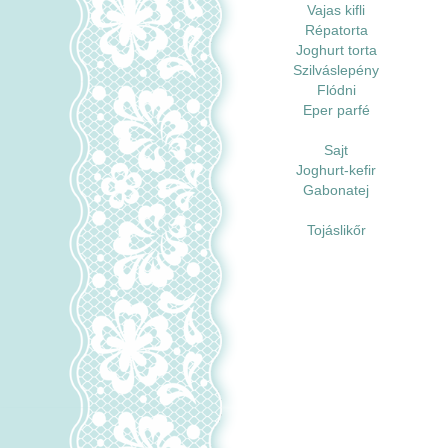
Vajas kifli
Répatorta
Joghurt torta
Szilváslepény
Flódni
Eper parfé
Sajt
Joghurt-kefir
Gabonatej
Tojáslikőr