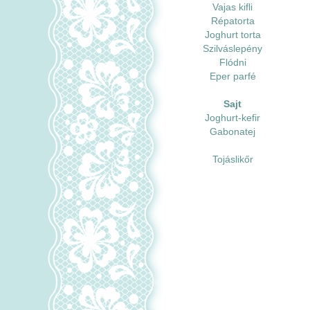
Vajas kifli
Répatorta
Joghurt torta
Szilváslepény
Flódni
Eper parfé
Sajt
Joghurt-kefir
Gabonatej
Tojáslikőr