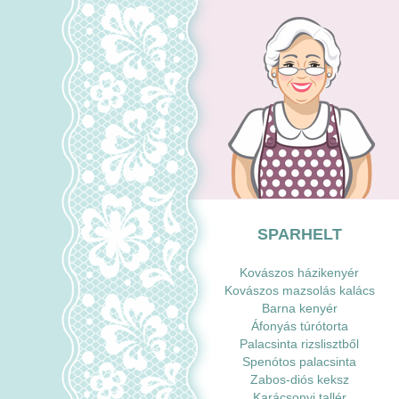
SPARHELT
Kovászos házikenyér
Kovászos mazsolás kalács
Barna kenyér
Áfonyás túrótorta
Palacsinta rizslisztből
Spenótos palacsinta
Zabos-diós keksz
Karácsonyi tallér