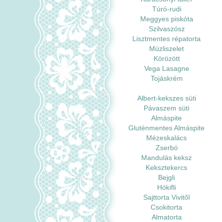
Túró-rudi
Meggyes piskóta
Szilvaszósz
Lisztmentes répatorta
Müzliszelet
Körözött
Vega Lasagne
Tojáskrém
Albert-kekszes süti
Pávaszem süti
Almáspite
Gluténmentes Almáspite
Mézeskalács
Zserbó
Mandulás keksz
Keksztekercs
Bejgli
Hókifli
Sajttorta Vivitől
Csokitorta
Almatorta