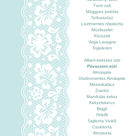
Túró-rudi
Meggyes piskóta
Szilvaszósz
Lisztmentes répatorta
Müzliszelet
Körözött
Vega Lasagne
Tojáskrém
Albert-kekszes süti
Pávaszem süti
Almáspite
Gluténmentes Almáspite
Mézeskalács
Zserbó
Mandulás keksz
Keksztekercs
Bejgli
Hókifli
Sajttorta Vivitől
Csokitorta
Almatorta