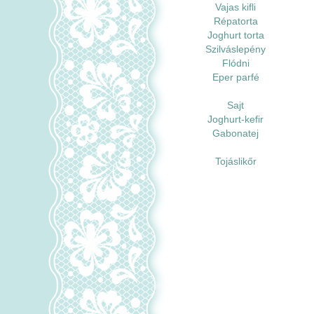
Vajas kifli
Répatorta
Joghurt torta
Szilváslepény
Flódni
Eper parfé
Sajt
Joghurt-kefir
Gabonatej
Tojáslikőr