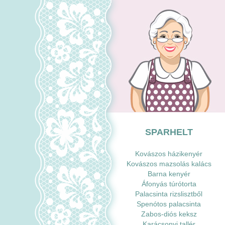
SPARHELT
Kovászos házikenyér
Kovászos mazsolás kalács
Barna kenyér
Áfonyás túrótorta
Palacsinta rizslisztből
Spenótos palacsinta
Zabos-diós keksz
Karácsonyi tallér