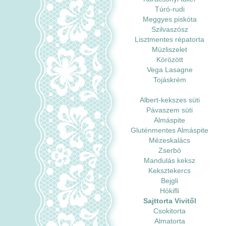
Túró-rudi
Meggyes piskóta
Szilvaszósz
Lisztmentes répatorta
Müzliszelet
Körözött
Vega Lasagne
Tojáskrém
Albert-kekszes süti
Pávaszem süti
Almáspite
Gluténmentes Almáspite
Mézeskalács
Zserbó
Mandulás keksz
Keksztekercs
Bejgli
Hókifli
Sajttorta Vivitől
Csokitorta
Almatorta