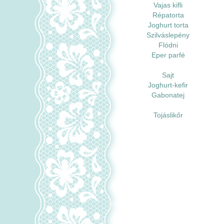
Vajas kifli
Répatorta
Joghurt torta
Szilváslepény
Flódni
Eper parfé
Sajt
Joghurt-kefir
Gabonatej
Tojáslikőr