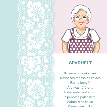
SPARHELT
Kovászos házikenyér
Kovászos mazsolás kalács
Barna kenyér
Áfonyás túrótorta
Palacsinta rizslisztből
Spenótos palacsinta
Zabos-diós keksz
Karácsonyi tallér